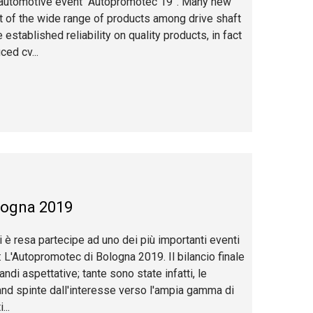
l automotive event “Autopromotec 19”. Many new
st of the wide range of products among drive shaft
stablished reliability on quality products, in fact
ed cv...
ogna 2019
i è resa partecipe ad uno dei più importanti eventi
a: L'Autopromotec di Bologna 2019. Il bilancio finale
ndi aspettative; tante sono state infatti, le
nd spinte dall'interesse verso l'ampia gamma di
...