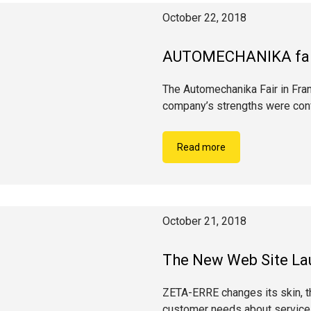
October 22, 2018
AUTOMECHANIKA fair
The Automechanika Fair in Fra
company’s strengths were con
Read more
October 21, 2018
The New Web Site La
ZETA-ERRE changes its skin, th
customer needs about services 