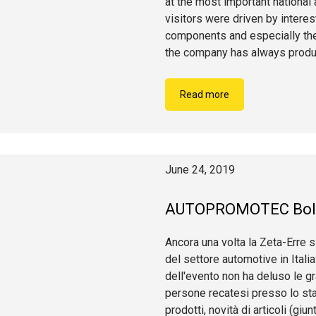
at the most important nationa
visitors were driven by intere
components and especially the e
the company has always produc
Read more
June 24, 2019
AUTOPROMOTEC Bol
Ancora una volta la Zeta-Erre s
del settore automotive in Itali
dell'evento non ha deluso le gra
persone recatesi presso lo sta
prodotti, novità di articoli (giunti