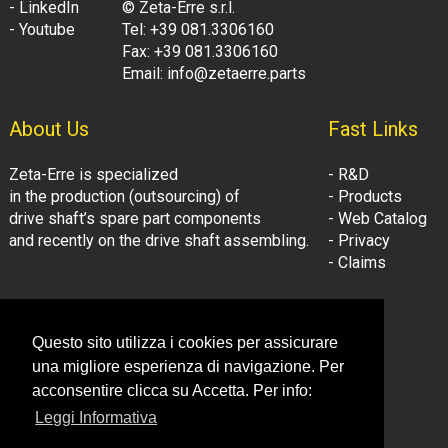
- LinkedIn
© Zeta-Erre s.r.l.
- Youtube
Tel: +39 081.3306160
Fax: +39 081.3306160
Email: info@zetaerre.parts
About Us
Fast Links
Zeta-Erre is specialized
- R&D
in the production (outsourcing) of
- Products
drive shaft’s spare part components
- Web Catalog
and recently on the drive shaft assembling.
- Privacy
- Claims
Follow Us:
Company Information
Questo sito utilizza i cookies per assicurare
- LinkedIn
© Zeta-Erre s.r.l.
una migliore esperienza di navigazione. Per
- Youtube
Tel: +39 081.3306160
acconsentire clicca su Accetta. Per info:
Fax: +39 081.3306160
Leggi Informativa
Email: info@zetaerre.eu