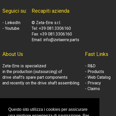
Seguici su:
Recapiti azienda
- LinkedIn
© Zeta-Erre s.r.l.
- Youtube
Tel: +39 081.3306160
Fax: +39 081.3306160
Email: info@zetaerre.parts
About Us
Fast Links
Zeta-Erre is specialized
- R&D
in the production (outsourcing) of
- Products
drive shaft’s spare part components
- Web Catalog
and recently on the drive shaft assembling.
- Privacy
- Claims
Follow Us:
Company Information
Questo sito utilizza i cookies per assicurare
- LinkedIn
© Zeta-Erre s.r.l.
una migliore esperienza di navigazione. Per