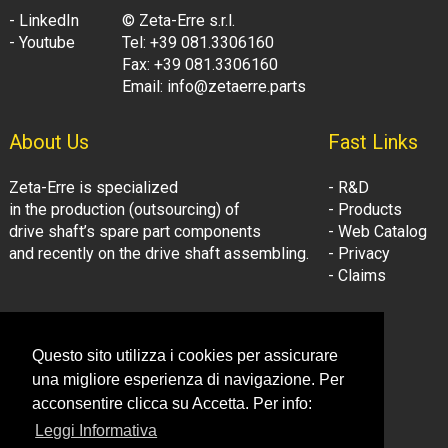
- LinkedIn
© Zeta-Erre s.r.l.
- Youtube
Tel: +39 081.3306160
Fax: +39 081.3306160
Email: info@zetaerre.parts
About Us
Fast Links
Zeta-Erre is specialized
- R&D
in the production (outsourcing) of
- Products
drive shaft’s spare part components
- Web Catalog
and recently on the drive shaft assembling.
- Privacy
- Claims
Follow Us:
Company Information
Questo sito utilizza i cookies per assicurare
- LinkedIn
© Zeta-Erre s.r.l.
una migliore esperienza di navigazione. Per
- Youtube
Tel: +39 081.3306160
acconsentire clicca su Accetta. Per info:
Fax: +39 081.3306160
Leggi Informativa
Email: info@zetaerre.eu