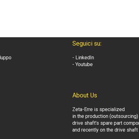
Seguici su:
iluppo
- LinkedIn
- Youtube
About Us
Zeta-Erre is specialized
in the production (outsourcing)
drive shaft’s spare part comp
and recently on the drive shaf