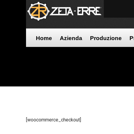
Home
Azienda
Produzione
P
[woocommerce_checkout]