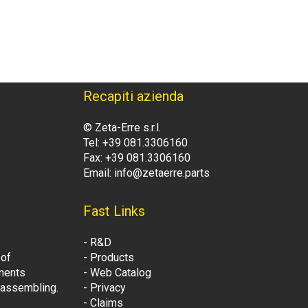
Recapiti azienda
© Zeta-Erre s.r.l.
Tel: +39 081.3306160
Fax: +39 081.3306160
Email: info@zetaerre.parts
Fast Links
- R&D
 of
- Products
onents
- Web Catalog
t assembling.
- Privacy
- Claims