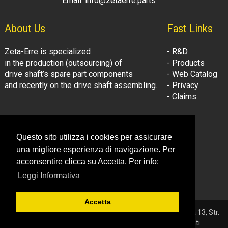
Email: info@zetaerre.parts
About Us
Fast Links
Zeta-Erre is specialized
- R&D
in the production (outsourcing) of
- Products
drive shaft’s spare part components
- Web Catalog
and recently on the drive shaft assembling.
- Privacy
- Claims
Follow Us:
Company Information
Questo sito utilizza i cookies per assicurare
- LinkedIn
© Zeta-Erre s.r.l.
una migliore esperienza di navigazione. Per
- Youtube
Tel: +39 081.3306160
acconsentire clicca su Accetta. Per info:
Fax: +39 081.3306160
Leggi Informativa
Email: info@zetaerre.eu
Accetta
© 2026 ZETA-ERRE S.r.l. - P.IVA 03561131214 - Sede: Vega 13, Str.
Consortile - 81032 Carinaro (CE) - Tutti i diritti riservati