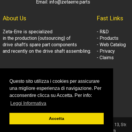
Email: info@zetaerre.parts
About Us
Fast Links
Zeta-Erre is specialized
- R&D
in the production (outsourcing) of
- Products
drive shaft’s spare part components
- Web Catalog
and recently on the drive shaft assembling.
- Privacy
- Claims
Follow Us:
Company Information
Questo sito utilizza i cookies per assicurare
- LinkedIn
© Zeta-Erre s.r.l.
una migliore esperienza di navigazione. Per
- Youtube
Tel: +39 081.3306160
acconsentire clicca su Accetta. Per info:
Fax: +39 081.3306160
Leggi Informativa
Email: info@zetaerre.eu
Accetta
© 2026 ZETA-ERRE S.r.l. - P.IVA 03561131214 - Sede: Vega 13, Str.
Consortile - 81032 Carinaro (CE) - Tutti i diritti riservati